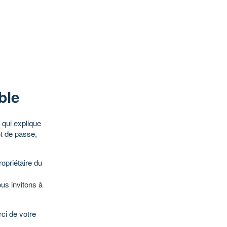
ble
qui explique
ot de passe,
opriétaire du
ous invitons à
ci de votre