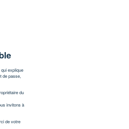
ble
qui explique
ot de passe,
opriétaire du
ous invitons à
ci de votre