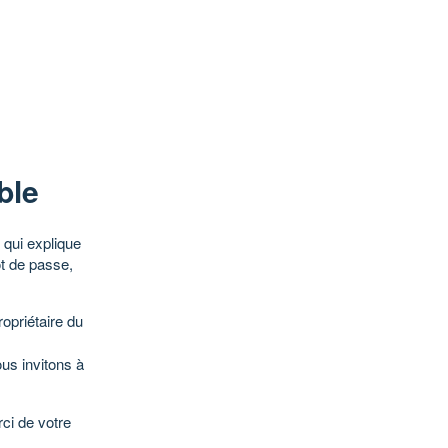
ble
qui explique
ot de passe,
opriétaire du
ous invitons à
ci de votre