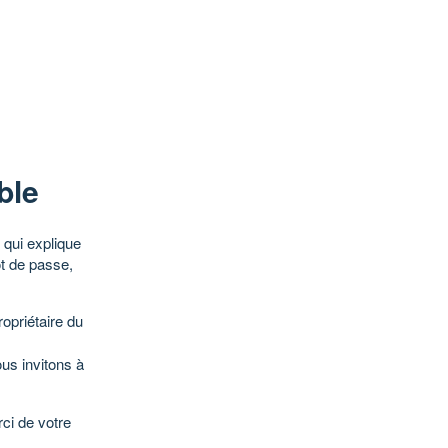
ble
qui explique
ot de passe,
opriétaire du
ous invitons à
ci de votre