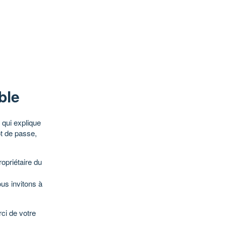
ble
qui explique
ot de passe,
opriétaire du
ous invitons à
ci de votre