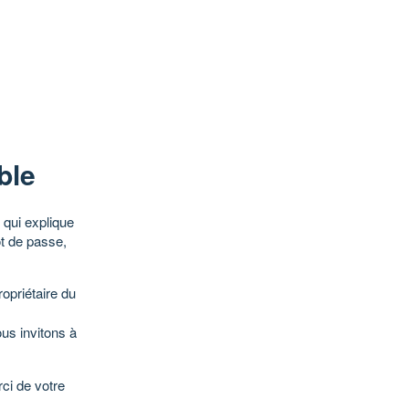
ble
qui explique
ot de passe,
opriétaire du
ous invitons à
ci de votre