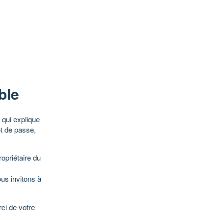
ble
qui explique
ot de passe,
opriétaire du
ous invitons à
ci de votre