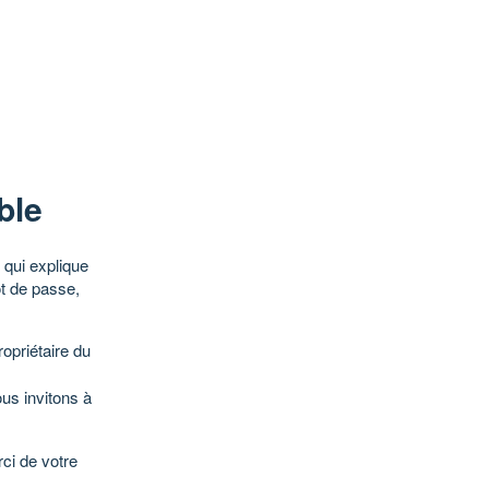
ble
qui explique
ot de passe,
opriétaire du
ous invitons à
ci de votre