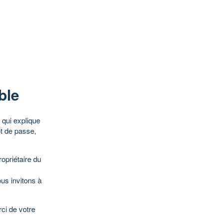
ble
qui explique
ot de passe,
opriétaire du
ous invitons à
ci de votre