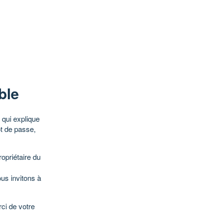
ble
qui explique
ot de passe,
opriétaire du
ous invitons à
ci de votre