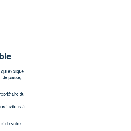
ble
qui explique
ot de passe,
opriétaire du
ous invitons à
ci de votre