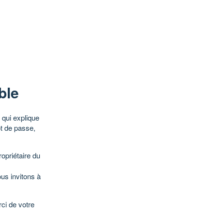
ble
qui explique
ot de passe,
opriétaire du
ous invitons à
ci de votre