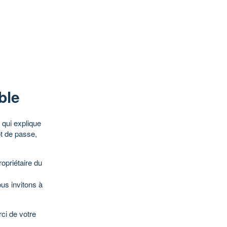
ble
qui explique
ot de passe,
opriétaire du
ous invitons à
ci de votre