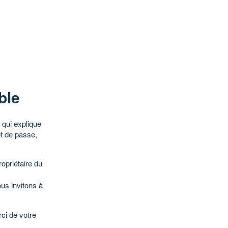
ble
qui explique
ot de passe,
opriétaire du
ous invitons à
ci de votre