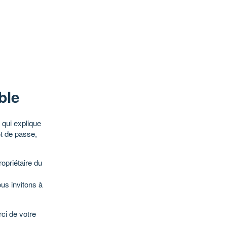
ble
qui explique
ot de passe,
opriétaire du
ous invitons à
ci de votre