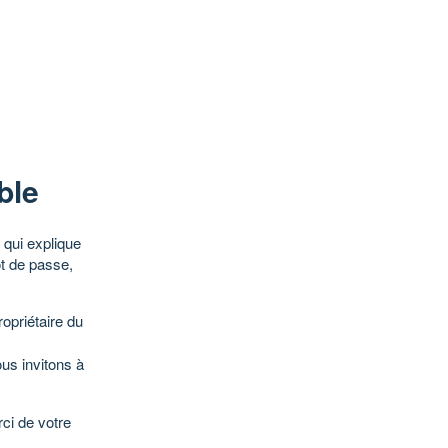
ble
qui explique
ot de passe,
opriétaire du
ous invitons à
ci de votre