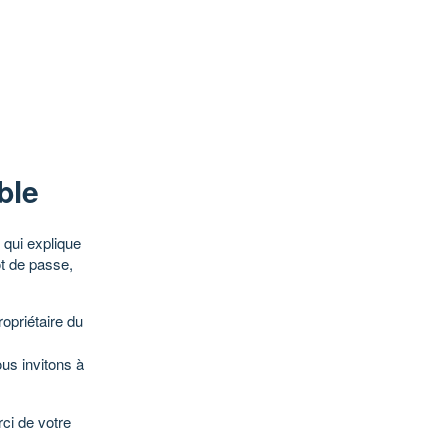
ble
qui explique
ot de passe,
opriétaire du
ous invitons à
ci de votre